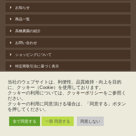
お知らせ
商品一覧
高橋農園の紹介
お問い合わせ
ショッピングについて
特定商取引法に基づく表示
プライバシーポリシー
当社のウェブサイトは、利便性、品質維持・向上を目的
に、クッキー（Cookie）を使用しております。
クッキーポリシー
クッキーの利用については、
クッキーポリシー
をご参照く
ださい。
脱炭素への取組み ①バイオマス暖房
クッキーの利用に同意頂ける場合は、「同意する」ボタン
を押してください。
しいたけのよもやま話
全て同意する
一部 同意する
同意しない
©️ TAKAHASHI Farm 2022