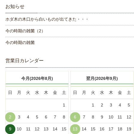
お知らせ
ホダ木の木口から白いものが出てきた・・・
今の時期の雑菌（2）
今の時期の雑菌
営業日カレンダー
今月(2026年8月)
翌月(2026年9月)
日
月
火
水
木
金
土
日
月
火
水
木
金
土
1
1
2
3
4
5
2
3
4
5
6
7
8
6
7
8
9
10
11
12
9
10
11
12
13
14
15
13
14
15
16
17
18
19