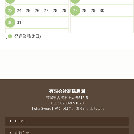
23
24
25
26
27
28
29
27
28
29
30
30
31
(
発送業務休日)
有限会社高橋農園
茨城県古河市上大野513-5
TEL：0280-97-1070
［what3word］///くつばこ。ほうが。よちよち
HOME
お知らせ