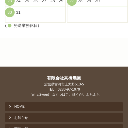
23
24
25
26
27
28
29
27
28
29
30
30
31
(
発送業務休日)
有限会社高橋農園
茨城県古河市上大野513-5
TEL：0280-97-1070
［what3word］///くつばこ。ほうが。よちよち
HOME
お知らせ