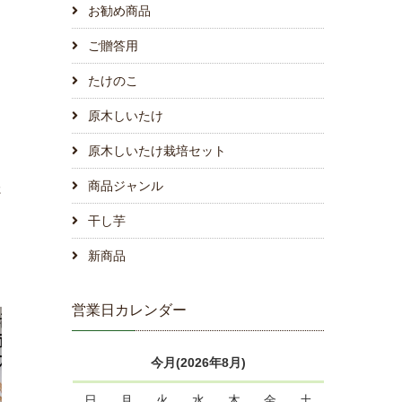
お勧め商品
ご贈答用
たけのこ
原木しいたけ
原木しいたけ栽培セット
商品ジャンル
た
干し芋
新商品
営業日カレンダー
今月(2026年8月)
日
月
火
水
木
金
土