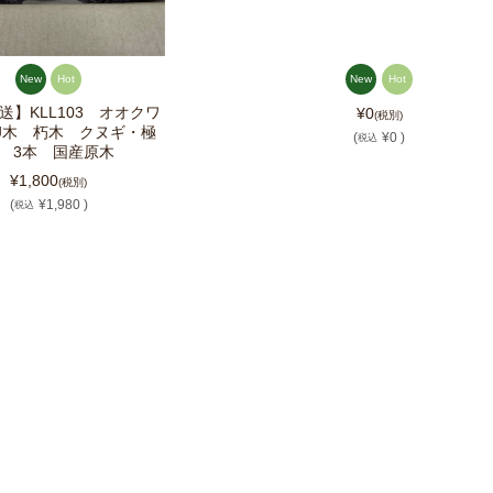
New
Hot
New
Hot
送】KLL103 オオクワ
¥0
(税別)
卵木 朽木 クヌギ・極
(
¥0 )
税込
 3本 国産原木
¥1,800
(税別)
(
¥1,980 )
税込