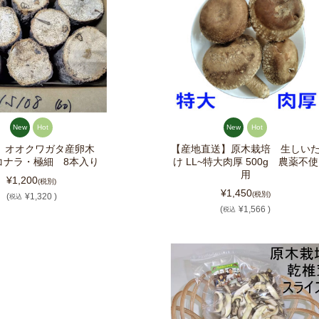
New
Hot
New
Hot
08 オオクワガタ産卵木
【産地直送】原木栽培 生しい
コナラ・極細 8本入り
け LL~特大肉厚 500g 農薬不使
用
¥1,200
(税別)
¥1,450
(税別)
(
¥1,320 )
税込
(
¥1,566 )
税込