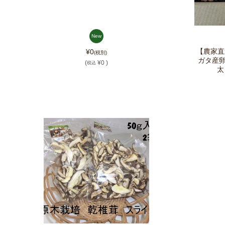
New
【農家直
¥0
(税別)
ガタ産
(
¥0 )
税込
太