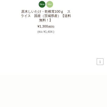
New
Hot
原木しいたけ・乾椎茸100ｇ ス
ライス 国産（茨城県産）【送料
無料！】
¥1,300
(税別)
(
¥1,404 )
税込
1