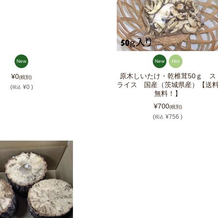
New
New
Hot
原木しいたけ・乾椎茸50ｇ ス
¥0
(税別)
ライス 国産（茨城県産）【送
(
¥0 )
税込
無料！】
¥700
(税別)
(
¥756 )
税込