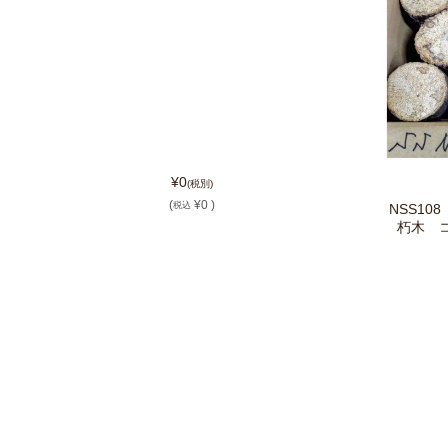
¥0
(税別)
(
¥0 )
税込
NSS1
朽木 