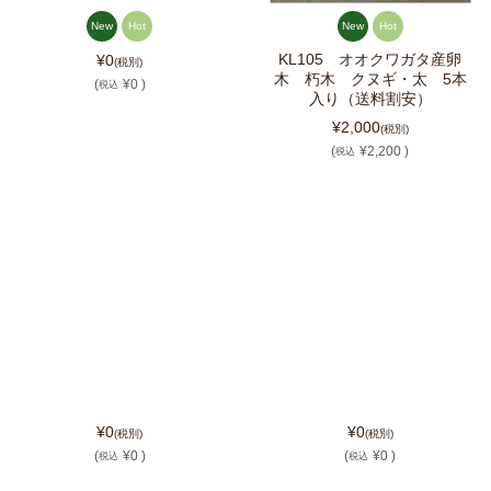
New
Hot
New
Hot
KL105 オオクワガタ産卵
¥0
(税別)
木 朽木 クヌギ・太 5本
(
¥0 )
税込
入り（送料割安）
¥2,000
(税別)
(
¥2,200 )
税込
¥0
¥0
(税別)
(税別)
(
¥0 )
(
¥0 )
税込
税込