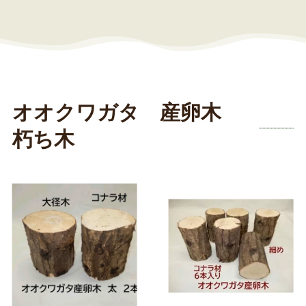
オオクワガタ 産卵木
朽ち木