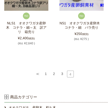
Hot
Hot
NLS1 オオクワガタ産卵
NS1 オオクワガタ産卵木
木 コナラ・細～太 訳ア
コナラ・細 バラ売り
リ 箱売り
¥250
(税別)
¥2,400
(税別)
(
¥275 )
税込
(
¥2,640 )
税込
≪
1
2
3
4
商品カテゴリー
オオクワガタ 産卵木 朽ち木