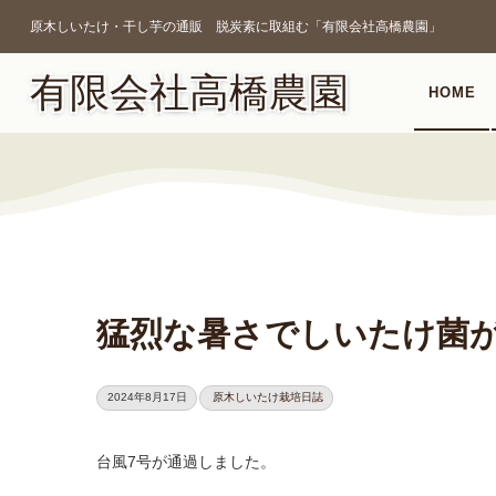
原木しいたけ・干し芋の通販 脱炭素に取組む「有限会社高橋農園」
有限会社高橋農園
HOME
猛烈な暑さでしいたけ菌
2024年8月17日
原木しいたけ栽培日誌
台風7号が通過しました。