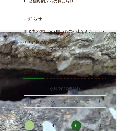
高橋農園からのお知らせ
お知らせ
ホダ木の木口から白いものが出てきた・・・
今の時期の雑菌（2）
今の時期の雑菌
営業日カレンダー
今月(2026年8月)
日
月
火
水
木
金
土
1
2
3
4
5
6
7
8