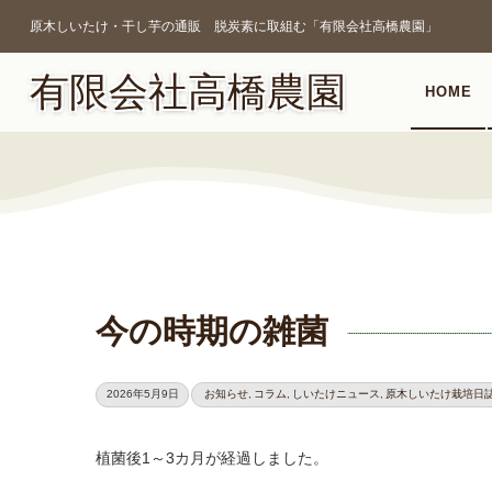
原木しいたけ・干し芋の通販 脱炭素に取組む「有限会社高橋農園」
有限会社高橋農園
HOME
今の時期の雑菌
2026年5月9日
お知らせ
,
コラム
,
しいたけニュース
,
原木しいたけ栽培日
植菌後1～3カ月が経過しました。