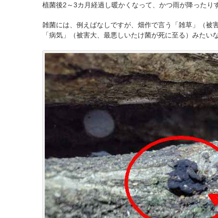
植菌後2～3カ月経過し暖かくなって、かつ雨が降ったり
雑菌には、例えばなしですが、畑作で言う「雑草」（被
「病気」（被害大、最悪しいたけ菌が死に至る）みたい