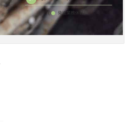
(
発送業務休日)
し