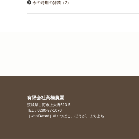
今の時期の雑菌（2）
有限会社高橋農園
茨城県古河市上大野513-5
TEL：0280-97-1070
［what3word］///くつばこ。ほうが。よちよち