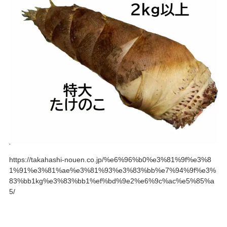
https://takahashi-nouen.co.jp/%e6%96%b0%e3%81%9f%e3%8
1%91%e3%81%ae%e3%81%93%e3%83%bb%e7%94%9f%e3%
83%bb1kg%e3%83%bb1%ef%bd%9e2%e6%9c%ac%e5%85%a
5/