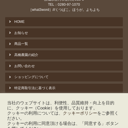
TEL：0280-97-1070
［what3word］///くつばこ。ほうが。よちよち
HOME
お知らせ
商品一覧
高橋農園の紹介
お問い合わせ
ショッピングについて
特定商取引法に基づく表示
プライバシーポリシー
当社のウェブサイトは、利便性、品質維持・向上を目的
に、クッキー（Cookie）を使用しております。
クッキーポリシー
クッキーの利用については、
クッキーポリシー
をご参照く
ださい。
脱炭素への取組み ①バイオマス暖房
クッキーの利用に同意頂ける場合は、「同意する」ボタン