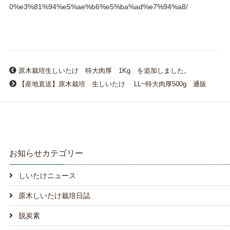
0%e3%81%94%e5%ae%b6%e5%ba%ad%e7%94%a8/
原木栽培生しいたけ 特大肉厚 1Kg を追加しました。
【産地直送】原木栽培 生しいたけ LL~特大肉厚500g 通販
お知らせカテゴリー
しいたけニュース
原木しいたけ栽培日誌
脱炭素