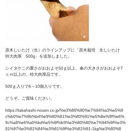
原木しいたけ（生）のラインアップに「原木栽培 生しいたけ
特大肉厚 500g」を追加しました。
シイタケこの重さがおおよそ50ｇ以上、傘の大きさがおおよそ7
ｃｍ以上の、特大肉厚品です。
500ｇ入りで6～10個入りです。
どうぞ。ご賞味ください。
https://takahashi-nouen.co.jp/%e3%80%90%e7%94%a3%e5%9
c%b0%e7%9b%b4%e9%80%81%e3%80%91%e5%8e%9f%e6%
9c%a8%e6%a0%bd%e5%9f%b9%e3%80%80%e7%94%9f%e3%
81%97%e3%81%84%e3%81%9f%e3%81%91-1kg%e3%80%8