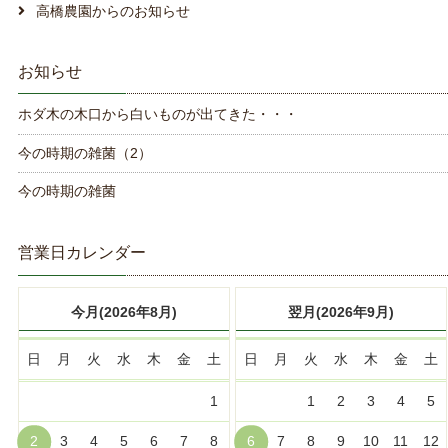
高橋農園からのお知らせ
お知らせ
ホダ木の木口から白いものが出てきた・・・
今の時期の雑菌（2）
今の時期の雑菌
営業日カレンダー
今月(2026年8月)
翌月(2026年9月)
日
月
火
水
木
金
土
日
月
火
水
木
金
土
1
1
2
3
4
5
2
3
4
5
6
7
8
6
7
8
9
10
11
12