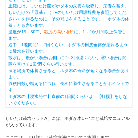
正確には、しいたけ菌がホダ木の栄養を吸収し、栄養を蓄え、
しいたけの「原基」（HPのしいたけ用語辞典を参照してくだ
さい）を作るために、その補助をすることです。「ホダ木の休
養」とも言います。
温度が15～30℃、
湿度の高い場所
に、1～2か月間以上保管し
ます。
途中、1週間に1～2回くらい、ホダ木の樹皮全体が濡れるよう
に散水を行います。
散水は、暖かい場合は細目に2～3回/週くらい、寒い場合は間
隔を空けて1回/週くらい行います。
凍る場所で休養させると、ホダ木の寿命が短くなる場合があり
ます。
収穫回数が増えるにつれ、長めに養生させることがポイントで
す。
ホダ木の【浸水発生】直前の1日間くらいは、【打撲】をしな
いでください。
しいたけ栽培セットA」には、ホダが木1～4本と栽培マニュアル
が入っています。
ここでは、より詳しい栽培方法についてご説明します。