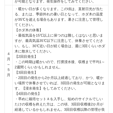
が可能となります。発生操作をしてみてください。
・暖かい日が多くなります。この頃は、直射日光が当た
る、または、季節外れの暑い日となって、ホダ木の温度
が35℃を超える場合もあります。暑さに注意して管理し
てください。
【ホダ木の休養】
・最低気温を15℃以上に保つのは難しくはないと思いま
すが、最高気温35℃以下に注意して、休養させてくださ
い。もし、30℃近い日が続く場合は、週に3回くらいホダ
木に散水してください。
４
【2回目発生】
月
・この時期は暖かいので、打撲浸水後、収穫まで平均1～
～
2週間くらいかもしれません。
５
【3回目発生】
月
・2回目の発生から2か月以上経過しており、かつ、暖か
い場所で休養させていれば、3回目の発生が可能となりま
す。【浸水発生】をしてみてください。
【4回目の発生】
・早めに栽培セットＡを入手し、短めのサイクルでしい
たけの収穫を終えた方は、この頃、3回目収穫後2か月が
経過しているかもしれません。3回目収穫以降の管理が良