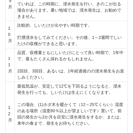
９
ていれば、この時期に、浸水発生を行い、きのこが出る
月
場合があります。暑い地域では、浸水発生は、お勧めで
きません。
比較的、しいたけが出やすい時期です。
1
0
打撲浸水をしてみてください。その後、1～2週間でしい
月
たけの収穫ができると思います。
品質、収穫量ともにしいたけにとって良い時期で、1年中
1
で、最もたくさん採れるかもしれません。
1
2回目、3回目、あるいは、1年経過後のの浸水発生をお楽
月
しみください。
最低気温が、安定して12℃を下回るようになると、浸水
発生を行っても、しいたけは生えにくくなります。
この場合、(1)ホダ木を暖かくて（12～25℃くらい）湿度
1
のある場所（湿度80％以上が望ましいです）置いて、前
2
回の発生から2か月を目安に浸水発生をするか、または、
月
来年の春まで、発生をお待ちください。