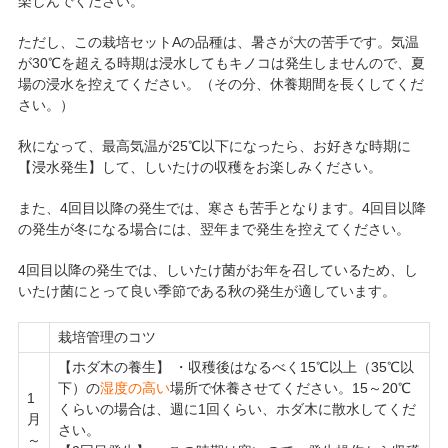
楽しんでください。
ただし、この栽培セットAの品種は、暑さが大の苦手です。気温
が30℃を超える時期は浸水してもキノコは発生しませんので、夏
場の浸水を控えてください。（その分、休養期間を長くしてくだ
さい。）
秋になって、最高気温が25℃以下になったら、お好きな時期に
【浸水発生】して、しいたけの収穫をお楽しみください。
また、4回目以降の発生では、寒さも苦手となります。4回目以降
の発生が冬になる場合には、翌年まで発生を控えてください。
4回目以降の発生では、しいたけ菌がお年を召しているため、し
いたけ菌にとって良い季節である秋の発生が適しています。
栽培管理のコツ
【ホダ木の養生】 ・収穫後はなるべく15℃以上（35℃以
下）の
湿度の高い
場所で休養させてください。15～20℃
1
くらいの場合は、週に1回くらい、ホダ木に散水してくだ
月
さい。
～