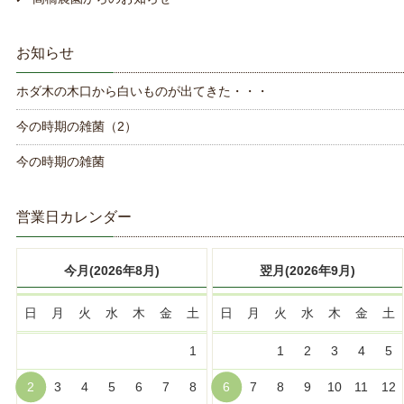
お知らせ
ホダ木の木口から白いものが出てきた・・・
今の時期の雑菌（2）
今の時期の雑菌
営業日カレンダー
今月(2026年8月)
翌月(2026年9月)
日
月
火
水
木
金
土
日
月
火
水
木
金
土
1
1
2
3
4
5
2
3
4
5
6
7
8
6
7
8
9
10
11
12