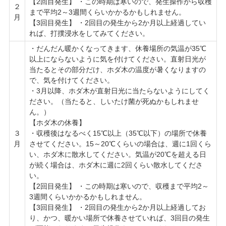
【2回目発生】 ・この時期は寒いので、発生操作から収穫
２
まで平均2～3週間くらいかかるかもしれません。
月
【3回目発生】 ・2回目の発生から2か月以上経過してい
れば、打撲浸水をしてみてください。
・だんだん暖かくなってきます、休養場所の気温が35℃
以上にならないように気を付けてください。直射日光が
当たるとその部分だけ、ホダ木の温度が暑くなりますの
で、気を付けてください。
・3月以降、ホダ木が直射日光に当たらないようにしてく
ださい。（当たると、しいたけ菌が死ぬかもしれませ
ん。）
【ホダ木の休養】
３
・収穫後はなるべく15℃以上（35℃以下）の場所で休養
月
させてください。15～20℃くらいの場合は、週に1回くら
い、ホダ木に散水してください。気温が20℃を超える日
が続く場合は、ホダ木に週に2回くらい散水してくださ
い。
【2回目発生】 ・この時期は寒いので、収穫まで平均2～
3週間くらいかかるかもしれません。
【3回目発生】 ・2回目の発生から2か月以上経過してお
り、かつ、暖かい場所で休養させていれば、3回目の発生