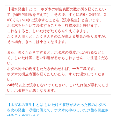
【浸水発生】とは ホダ木の樹皮表面の数か所を軽くたたい
て（物理的刺激を与えて）、その後、すぐに約6～24時間、2
0℃くらいの水に浸水することを【浸水発生】と言います。
ホダ木をたたいて浸水することを、打撲浸水と呼びます。
これをすると、しいたけがたくさん生えてきます。
たくさん叩くと、たくさんきのこが生える場合がありますが、
その場合、きのこは小さくなります。
また、強くたたきすぎると、ホダ木の樹皮がはがれるなどし
て、しいたけ菌に悪い影響がるかもしれません、ご注意くださ
い。
ホダ木同士の樹皮をたたき合わせれば、一石二鳥です。
ホダ木の樹皮表面を軽くたたいたら、すぐに浸水してくださ
い。
24時間以上は浸水しないでください。しいたけ菌が溺れてしま
い、ホダ持ちが悪くなります。
【ホダ木の養生】とは しいたけの収穫が終わった後のホダ木
を次の発生・収穫に備えて、ホダ木の中のしいたけ菌を養生さ
せることを言います。