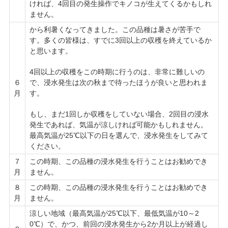
ければ、4回目の発生操作でキノコが生えてくるかもしれ
ません。
から利暑くなってきました。この品種は暑さが苦手で
す。多くの皆様は、すでに3回以上の収穫を終えているか
と思います。
4回以上の収穫をこの時期に行うのは、非常に難しいの
で、浸水発生は次の秋まで待ったほうが良いと思われま
６
す。
月
もし、まだ1回しか収穫をしていない場合、2回目の浸水
発生であれば、気温が涼しければ可能かもしれません。
最高気温が25℃以下の日を選んで、浸水発生をしてみて
ください。
７
この時期、この品種の浸水発生を行うことはお勧めでき
月
ません。
８
この時期、この品種の浸水発生を行うことはお勧めでき
月
ません。
涼しい地域（最高気温が25℃以下、最低気温が10～2
0℃）で、かつ、前回の浸水発生から2か月以上が経過し