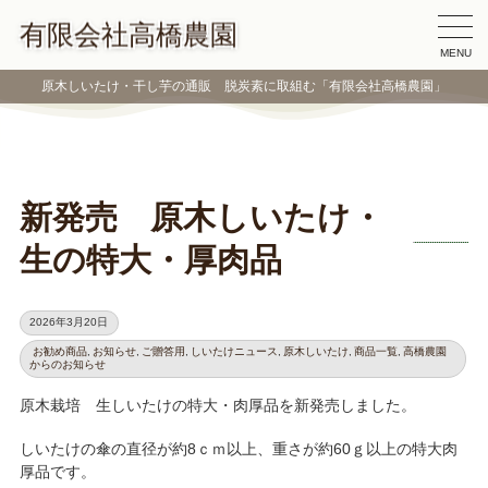
有限会社高橋農園
MENU
原木しいたけ・干し芋の通販 脱炭素に取組む「有限会社高橋農園」
新発売 原木しいたけ・
生の特大・厚肉品
2026年3月20日
お勧め商品
,
お知らせ
,
ご贈答用
,
しいたけニュース
,
原木しいたけ
,
商品一覧
,
高橋農園
からのお知らせ
原木栽培 生しいたけの特大・肉厚品を新発売しました。
しいたけの傘の直径が約8ｃｍ以上、重さが約60ｇ以上の特大肉
厚品です。