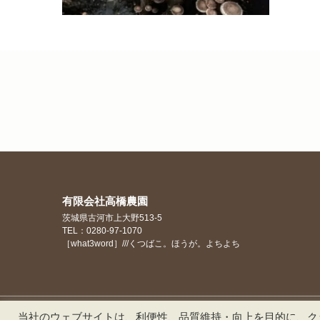
有限会社高橋農園
茨城県古河市上大野513-5
TEL：0280-97-1070
［what3word］///くつばこ。ほうが。よちよち
当社のウェブサイトは、利便性、品質維持・向上を目的に、クッ