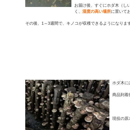
お届け後、すぐにホダ木（しい
く、
湿度の高い場所
に置いて
その後、1～3週間で、キノコが収穫できるようになりま
ホダ木に
商品到着
現役の原