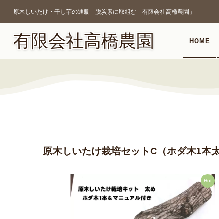
原木しいたけ・干し芋の通販 脱炭素に取組む「有限会社高橋農園」
有限会社高橋農園
HOME
原木しいたけ栽培セットC（ホダ木1本
Hot