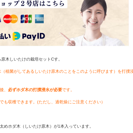
る原木しいたけの栽培セットCす。
木（植菌がしてあるしいたけ原木のことをこのように呼びます）を打撲
後、
必ずホダ木の打撲浸水が必要
です。
でも収穫できます。(ただし、過乾燥にご注意ください）
上の太めホダ木（しいたけ原木）が1本入っています。