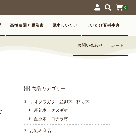
0
理
高橋農園と脱炭素
原木しいたけ
しいたけ百科事典
お問い合わせ
カート
商品カテゴリー
オオクワガタ 産卵木 朽ち木
産卵木 クヌギ材
ご
産卵木 コナラ材
お勧め商品