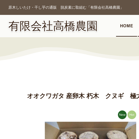
原木しいたけ・干し芋の通販 脱炭素に取組む「有限会社高橋農園」
有限会社高橋農園
HOME
オオクワガタ 産卵木 朽木 クヌギ 極
New
Hot