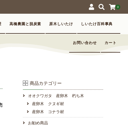
0
理
高橋農園と脱炭素
原木しいたけ
しいたけ百科事典
お問い合わせ
カート
商品カテゴリー
オオクワガタ 産卵木 朽ち木
産卵木 クヌギ材
売
産卵木 コナラ材
お勧め商品