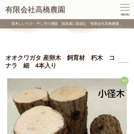
有限会社高橋農園
MENU
原木しいたけ・干し芋の通販 脱炭素に取組む「有限会社高橋農園」
オオクワガタ 産卵木 飼育材 朽木 コ
ナラ 細 4本入り
Hot