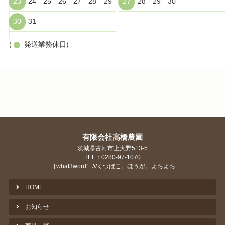
23
24
25
26
27
28
29
27
28
29
30
30
31
(
発送業務休日)
有限会社高橋農園
茨城県古河市上大野513-5
TEL：0280-97-1070
［what3word］///くつばこ。ほうが。よちよち
HOME
お知らせ