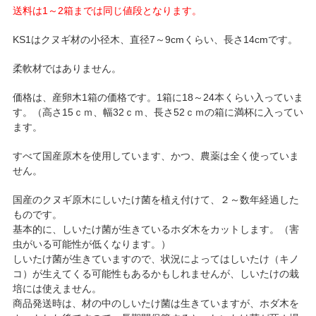
送料は1～2箱までは同じ値段となります。
KS1はクヌギ材の小径木、直径7～9cmくらい、長さ14cmです。
柔軟材ではありません。
価格は、産卵木1箱の価格です。1箱に18～24本くらい入っていま
す。（高さ15ｃｍ、幅32ｃｍ、長さ52ｃｍの箱に満杯に入ってい
ます。
すべて国産原木を使用しています、かつ、農薬は全く使っていま
せん。
国産のクヌギ原木にしいたけ菌を植え付けて、２～数年経過した
ものです。
基本的に、しいたけ菌が生きているホダ木をカットします。（害
虫がいる可能性が低くなります。）
しいたけ菌が生きていますので、状況によってはしいたけ（キノ
コ）が生えてくる可能性もあるかもしれませんが、しいたけの栽
培には使えません。
商品発送時は、材の中のしいたけ菌は生きていますが、ホダ木を