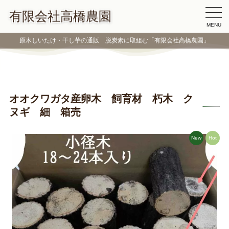
有限会社高橋農園
MENU
原木しいたけ・干し芋の通販 脱炭素に取組む「有限会社高橋農園」
オオクワガタ産卵木 飼育材 朽木 ク
ヌギ 細 箱売
New
Hot