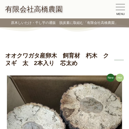
有限会社高橋農園
MENU
原木しいたけ・干し芋の通販 脱炭素に取組む「有限会社高橋農園」
オオクワガタ産卵木 飼育材 朽木 ク
ヌギ 太 2本入り 芯太め
New
Hot