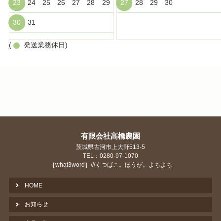
23
24
25
26
27
28
29
27
28
29
30
30
31
(
発送業務休日)
有限会社高橋農園
茨城県古河市上大野513-5
TEL：0280-97-1070
［what3word］///くつばこ。ほうが。よちよち
HOME
お知らせ